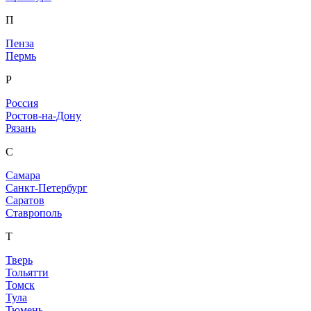
П
Пенза
Пермь
Р
Россия
Ростов-на-Дону
Рязань
С
Самара
Санкт-Петербург
Саратов
Ставрополь
Т
Тверь
Тольятти
Томск
Тула
Тюмень