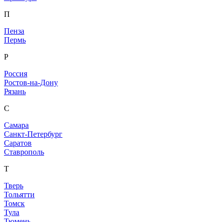
П
Пенза
Пермь
Р
Россия
Ростов-на-Дону
Рязань
С
Самара
Санкт-Петербург
Саратов
Ставрополь
Т
Тверь
Тольятти
Томск
Тула
Тюмень